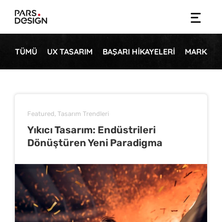
Skip
to
content
TÜMÜ
UX TASARIM
BAŞARI HIKAYELERI
MARKALA
Featured
,
Tasarım Trendleri
Yıkıcı Tasarım: Endüstrileri
Dönüştüren Yeni Paradigma