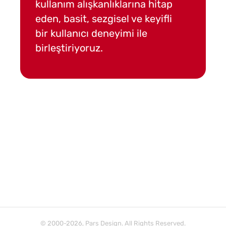
kullanım alışkanlıklarına hitap
en uygun 
eden, basit, sezgisel ve keyifli
dünya sta
bir kullanıcı deneyimi ile
web uygu
birleştiriyoruz.
geliştiriy
© 2000-2026, Pars Design. All Rights Reserved.