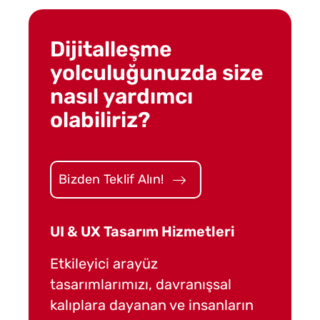
Dijitalleşme
yolculuğunuzda size
nasıl yardımcı
olabiliriz?
Bizden Teklif Alın!
UI & UX Tasarım Hizmetleri
Yazılım G
Etkileyici arayüz
Güncel tr
tasarımlarımızı, davranışsal
teknolojiy
kalıplara dayanan ve insanların
göre ürün