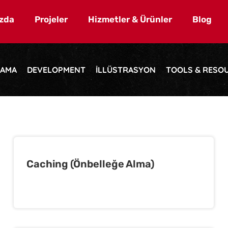
zda
Projeler
Hizmetler & Ürünler
Blog
LAMA
DEVELOPMENT
ILLÜSTRASYON
TOOLS & RESO
Caching (Önbelleğe Alma)