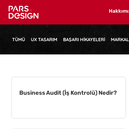
Skip
Hakkımı
to
content
TÜMÜ
UX TASARIM
BAŞARI HIKAYELERI
MARKA
Business Audit (İş Kontrolü) Nedir?