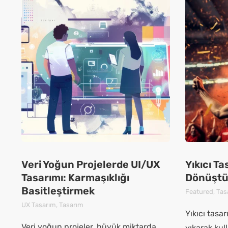
Veri Yoğun Projelerde UI/UX
Yıkıcı Ta
Tasarımı: Karmaşıklığı
Dönüştü
Basitleştirmek
Featured
,
Tas
UX Tasarım
,
Tasarım
Yıkıcı tasar
Veri yoğun projeler, büyük miktarda
yıkarak kul