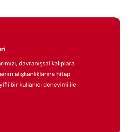
ri
Yazılım Geliştirme 
rımızı, davranışsal kalıplara
Güncel trendleri ve s
anım alışkanlıklarına hitap
göre ürün ya da hizm
ifli bir kullanıcı deneyimi ile
edecek dünya standa
uygulamaları gelişti