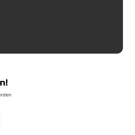
n!
lerden