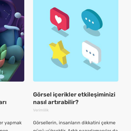
Görsel içerikler etkileşiminizi
arı
nasıl artırabilir?
Verimlilik
ler yapmak
Görsellerin, insanların dikkatini çekme
amen
gücü yüksektir. Artık pazarlamacılar da