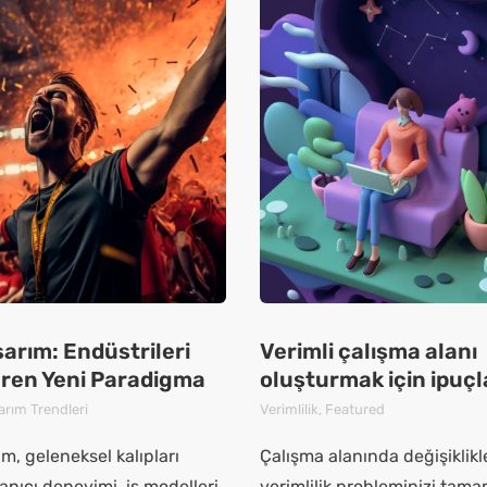
sarım: Endüstrileri
Verimli çalışma alanı
ren Yeni Paradigma
oluşturmak için ipuçl
arım Trendleri
Verimlilik
,
Featured
ım, geleneksel kalıpları
Çalışma alanında değişiklik
lanıcı deneyimi, iş modelleri
verimlilik probleminizi tam