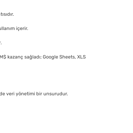
ısıdır.
lanım içerir.
.
50M$ kazanç sağladı; Google Sheets, XLS
mde veri yönetimi bir unsurudur.