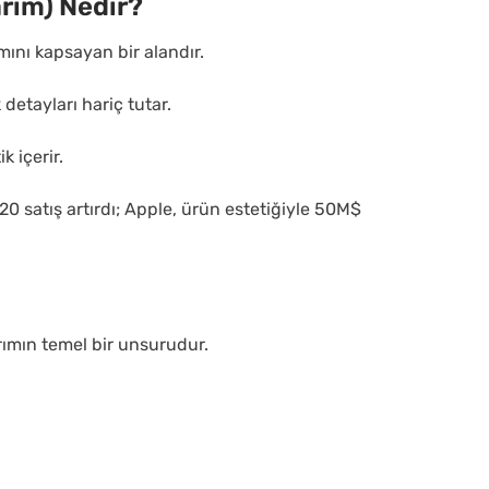
arım) Nedir?
mını kapsayan bir alandır.
k detayları hariç tutar.
k içerir.
0 satış artırdı; Apple, ürün estetiğiyle 50M$
sarımın temel bir unsurudur.