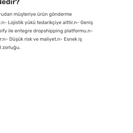
Nedir?
ğrudan müşteriye ürün gönderme
n- Lojistik yükü tedarikçiye aittir.n- Geniş
ify ile entegre dropshipping platformu.n-
r:n- Düşük risk ve maliyet.n- Esnek iş
l zorluğu.