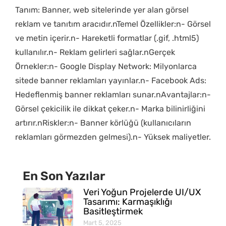
Tanım: Banner, web sitelerinde yer alan görsel
reklam ve tanıtım aracıdır.nTemel Özellikler:n- Görsel
ve metin içerir.n- Hareketli formatlar (.gif, .html5)
kullanılır.n- Reklam gelirleri sağlar.nGerçek
Örnekler:n- Google Display Network: Milyonlarca
sitede banner reklamları yayınlar.n- Facebook Ads:
Hedeflenmiş banner reklamları sunar.nAvantajlar:n-
Görsel çekicilik ile dikkat çeker.n- Marka bilinirliğini
artırır.nRiskler:n- Banner körlüğü (kullanıcıların
reklamları görmezden gelmesi).n- Yüksek maliyetler.
En Son Yazılar
Veri Yoğun Projelerde UI/UX
Tasarımı: Karmaşıklığı
Basitleştirmek
Mart 5, 2025