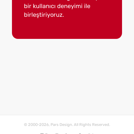
bir kullanıcı deneyimi ile
mobil ve
birleştiriyoruz.
geliştiri
© 2000-2026, Pars Design. All Rights Reserved.