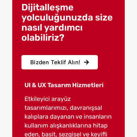
Dijitalleşme
yolculuğunuzda size
nasıl yardımcı
olabiliriz?
Bizden Teklif Alın!
UI & UX Tasarım Hizmetleri
Yazılım 
Etkileyici arayüz
Güncel t
tasarımlarımızı, davranışsal
teknoloji
kalıplara dayanan ve insanların
göre ürü
kullanım alışkanlıklarına hitap
en uygun
eden, basit, sezgisel ve keyifli
edecek d