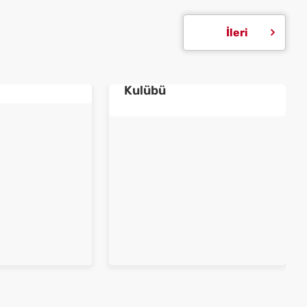
İleri
B2B Sosyal Ağ
net
Kale Anahtarcılar
Kulübü