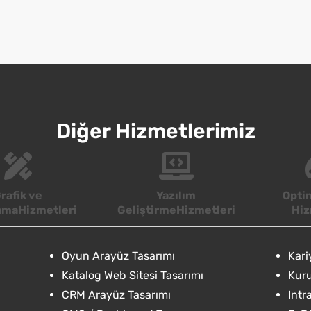
Diğer Hizmetlerimiz
rafik ve
Yazılım
Opti
amaHizmetleri
GeliştirmeHizmetleri
Hiz
Oyun Arayüz Tasarımı
Kari
Katalog Web Sitesi Tasarımı
Kuru
CRM Arayüz Tasarımı
Intr