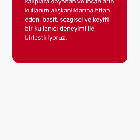
kalıplara dayanan ve insanların
göre ürü
kullanım alışkanlıklarına hitap
en uygun
eden, basit, sezgisel ve keyifli
edecek d
bir kullanıcı deneyimi ile
mobil ve
birleştiriyoruz.
geliştiri